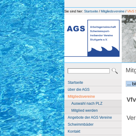
Sie sind hier:
Startseite
/
Mitgliedsvereine
/
VfvS S
Mit
Startseite
über die AGS
Mitgliedsvereine
Vfv
Auswahl nach PLZ
Mitglied werden
Ver
Angebote der AGS Vereine
Schwimmbäder
Kontakt