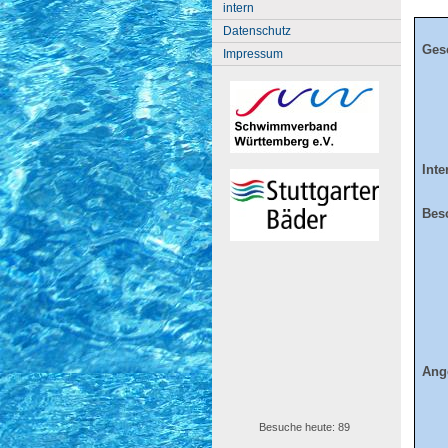
intern
Datenschutz
Gesc
Impressum
Inte
Besc
Ange
Besuche heute: 89