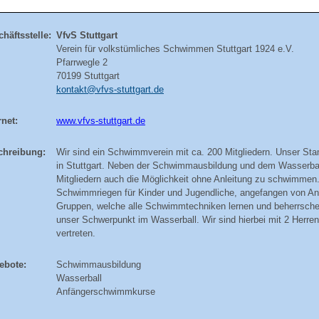
häftsstelle:
VfvS Stuttgart
Verein für volkstümliches Schwimmen Stuttgart 1924 e.V.
Pfarrwegle 2
70199 Stuttgart
kontakt@vfvs-stuttgart.de
rnet:
www.vfvs-stuttgart.de
hreibung:
Wir sind ein Schwimmverein mit ca. 200 Mitgliedern. Unser St
in Stuttgart. Neben der Schwimmausbildung und dem Wasserball
Mitgliedern auch die Möglichkeit ohne Anleitung zu schwimmen.
Schwimmriegen für Kinder und Jugendliche, angefangen von A
Gruppen, welche alle Schwimmtechniken lernen und beherrsche
unser Schwerpunkt im Wasserball. Wir sind hierbei mit 2 Herre
vertreten.
bote:
Schwimmausbildung
Wasserball
Anfängerschwimmkurse