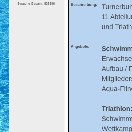
Besuche Gesamt: 835396
Beschreibung:
Turnerbun
11 Abteil
und Triath
Angebote:
Schwimma
Erwachsen
Aufbau / 
Mitglied
Aqua-Fitn
Triathlon
Schwimmtr
Wettkampf